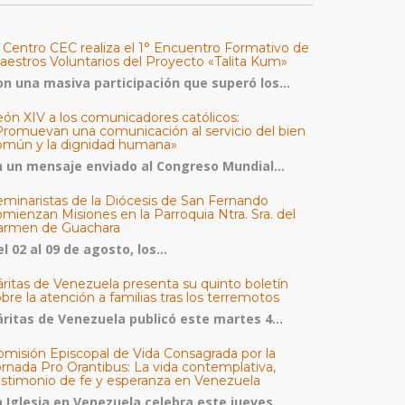
l Centro CEC realiza el 1° Encuentro Formativo de
aestros Voluntarios del Proyecto «Talita Kum»
on una masiva participación que superó los...
eón XIV a los comunicadores católicos:
Promuevan una comunicación al servicio del bien
omún y la dignidad humana»
n un mensaje enviado al Congreso Mundial...
eminaristas de la Diócesis de San Fernando
mienzan Misiones en la Parroquia Ntra. Sra. del
armen de Guachara
l 02 al 09 de agosto, los...
áritas de Venezuela presenta su quinto boletín
bre la atención a familias tras los terremotos
áritas de Venezuela publicó este martes 4...
omisión Episcopal de Vida Consagrada por la
ornada Pro Orantibus: La vida contemplativa,
estimonio de fe y esperanza en Venezuela
a Iglesia en Venezuela celebra este jueves...