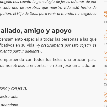
vangelio nos cuenta la genealogía de Jesús, además de por
 a cada uno de nosotros que nuestra vida está hecha de
E
añan. El Hijo de Dios, para venir al mundo, ha elegido la
M
C
 aliado, amigo y apoyo
L
«
c
pensamiento especial a todas las personas a las que
E
ficativos en su vida,
«y precisamente por esto cojean, se
valentía para ir adelante».
S
co
compartiendo con todos los fieles una oración para
C
os nosotros», a encontrar en San José un aliado, un
De
C
so
C
aría y con Jesús,
C
estra vida.
J
t
e abandono
L