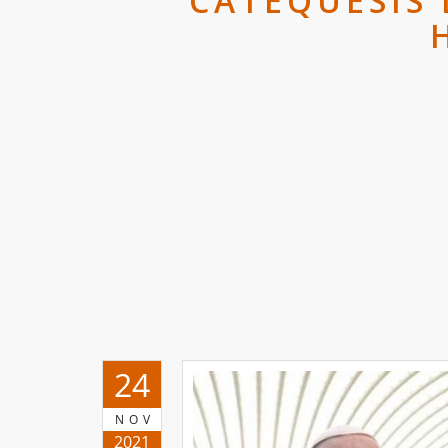
CATEQUESIS 
24
NOV
2021