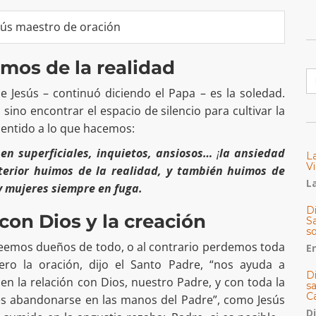
imos de la realidad
B
de Jesús – continuó diciendo el Papa – es la soledad.
 sino encontrar el espacio de silencio para cultivar la
 sentido a lo que hacemos:
 en superficiales, inquietos, ansiosos…
¡
la ansiedad
L
Vi
terior huimos de la realidad, y también huimos de
La
 mujeres siempre en fuga.
Di
con Dios y la creación
Sa
s
reemos dueños de todo, o al contrario perdemos toda
E
ro la oración, dijo el Santo Padre, “nos ayuda a
D
n la relación con Dios, nuestro Padre, y con toda la
s
C
n es abandonarse en las manos del Padre”, como Jesús
D