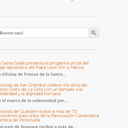
Botón de búsqueda
uscar:
a Santa Sede presenta el programa oficial del
aje Apostólico del Papa León XIV a Francia
 Oficina de Prensa de la Santa...
ócesis de San Cristóbal celebró 416 años del
nto Cristo de La Grita con un llamado a la
olidaridad y la dignidad humana
n el marco de la solemnidad por...
iócesis de Guanare recibió a más de 70
acerdotes para retiro de la Renovación Carismática
atólica de Venezuela
iócesis de Guanare recibió a más de...