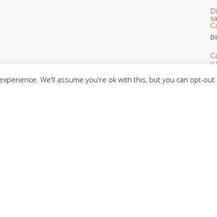
D
s
C
D
Cá
y 
h
xperience. We'll assume you're ok with this, but you can opt-out 
U
E
M
C
C
CE
C
D