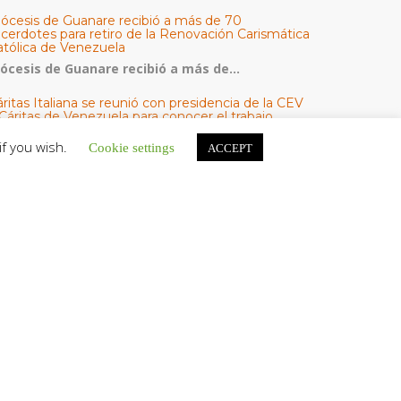
iócesis de Guanare recibió a más de 70
acerdotes para retiro de la Renovación Carismática
atólica de Venezuela
iócesis de Guanare recibió a más de...
ritas Italiana se reunió con presidencia de la CEV
Cáritas de Venezuela para conocer el trabajo
umanitario por terremotos del 24 de junio
if you wish.
Cookie settings
ACCEPT
na delegación encabezada por el padre Marco...
l Centro CEC realiza el 1° Encuentro Formativo de
aestros Voluntarios del Proyecto «Talita Kum»
on una masiva participación que superó los...
ATEGORÍAS
V Noticias
omunicado
estacadas