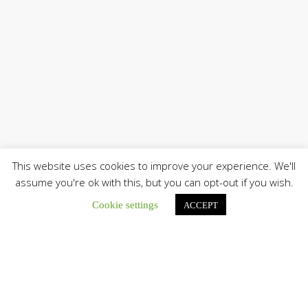
This website uses cookies to improve your experience. We'll
assume you're ok with this, but you can opt-out if you wish.
Únete a nuestro canal de Telegram
Cookie settings
ACCEPT
Botón de búsqu
Buscar: