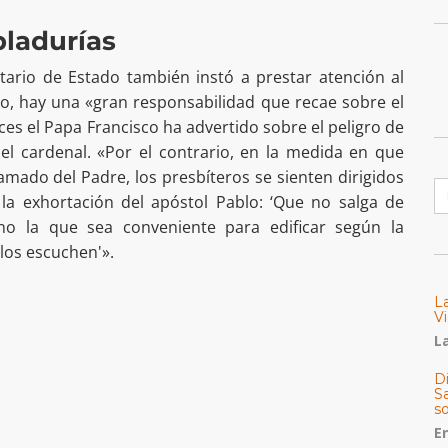
bladurías
tario de Estado también instó a prestar atención al
ho, hay una «gran responsabilidad que recae sobre el
ces el Papa Francisco ha advertido sobre el peligro de
 el cardenal. «Por el contrario, en la medida en que
amado del Padre, los presbíteros se sienten dirigidos
B
a exhortación del apóstol Pablo: ‘Que no salga de
no la que sea conveniente para edificar según la
 los escuchen'».
L
Vi
La
Di
Sa
s
E