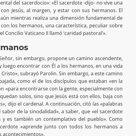
ntal del sacerdocio»: «El sacerdote -dijo- no vive una
r con Jesús, al margen, y estar con sus hermanos. El
, aún mientras realiza una dimensión fundamental de
a con los hermanos, una característica, peculiar sobre
 Concilio Vaticano II llamó ‘caridad pastoral’».
ermanos
El Señor, sin embargo, propone un camino ascendente,
 y luego encontrar con Él a los hermanos, en una vida
e Cristo», subrayó Parolin. Sin embargo, a este camino
ajada, como el de los discípulos que estaban «en la
on «para encontrarse con la gente, especialmente con
 quedan solos, sino que Jesús está con ellos, baja con
», dijo el cardenal. A continuación, citó las «palabras
l sabor de la sinodalidad», a saber, que «el sacerdote
a y es también un contemplativo del pueblo». Como
sacerdote «aprende junto con todos los hermanos a
os acontecimientos».