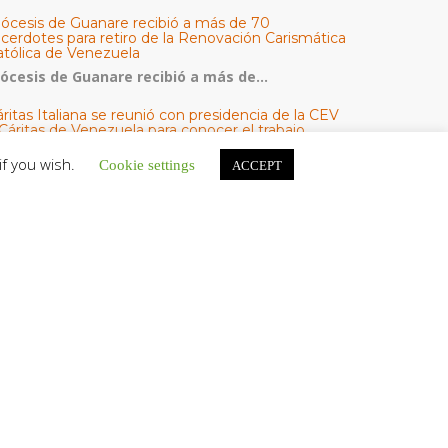
iócesis de Guanare recibió a más de 70
acerdotes para retiro de la Renovación Carismática
atólica de Venezuela
iócesis de Guanare recibió a más de...
ritas Italiana se reunió con presidencia de la CEV
Cáritas de Venezuela para conocer el trabajo
umanitario por terremotos del 24 de junio
if you wish.
Cookie settings
ACCEPT
na delegación encabezada por el padre Marco...
l Centro CEC realiza el 1° Encuentro Formativo de
aestros Voluntarios del Proyecto «Talita Kum»
on una masiva participación que superó los...
ATEGORÍAS
V Noticias
omunicado
estacadas