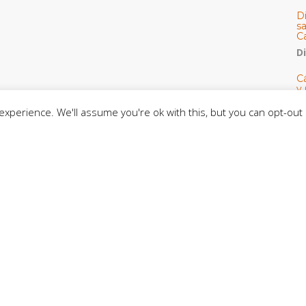
D
s
C
D
Cá
y 
h
xperience. We'll assume you're ok with this, but you can opt-out 
U
E
M
C
C
CE
C
D