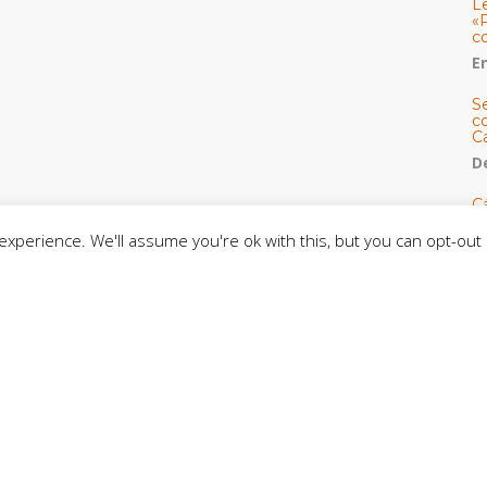
L
«
c
E
S
co
C
De
C
so
xperience. We'll assume you're ok with this, but you can opt-out 
C
C
J
t
L
C