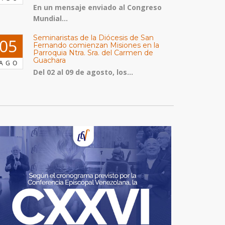
En un mensaje enviado al Congreso
Mundial...
Seminaristas de la Diócesis de San
05
Fernando comienzan Misiones en la
Parroquia Ntra. Sra. del Carmen de
Guachara
AGO
Del 02 al 09 de agosto, los...