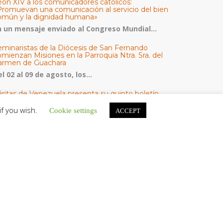
eón XIV a los comunicadores católicos:
Promuevan una comunicación al servicio del bien
omún y la dignidad humana»
n un mensaje enviado al Congreso Mundial...
eminaristas de la Diócesis de San Fernando
mienzan Misiones en la Parroquia Ntra. Sra. del
armen de Guachara
l 02 al 09 de agosto, los...
áritas de Venezuela presenta su quinto boletín
bre la atención a familias tras los terremotos
if you wish.
Cookie settings
ACCEPT
áritas de Venezuela publicó este martes 4...
omisión Episcopal de Vida Consagrada por la
ornada Pro Orantibus: La vida contemplativa,
estimonio de fe y esperanza en Venezuela
a Iglesia en Venezuela celebra este jueves...
ATEGORÍAS