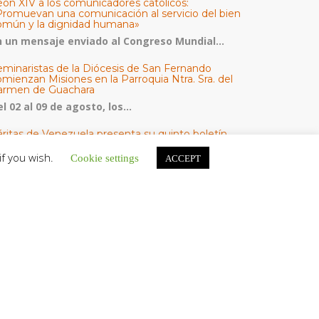
eón XIV a los comunicadores católicos:
Promuevan una comunicación al servicio del bien
omún y la dignidad humana»
n un mensaje enviado al Congreso Mundial...
eminaristas de la Diócesis de San Fernando
mienzan Misiones en la Parroquia Ntra. Sra. del
armen de Guachara
l 02 al 09 de agosto, los...
áritas de Venezuela presenta su quinto boletín
bre la atención a familias tras los terremotos
if you wish.
Cookie settings
ACCEPT
áritas de Venezuela publicó este martes 4...
omisión Episcopal de Vida Consagrada por la
ornada Pro Orantibus: La vida contemplativa,
estimonio de fe y esperanza en Venezuela
a Iglesia en Venezuela celebra este jueves...
ATEGORÍAS