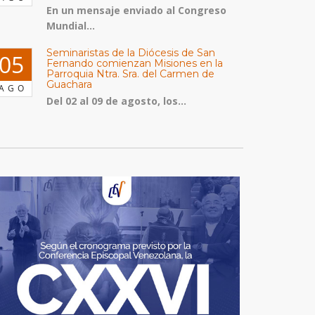
En un mensaje enviado al Congreso
Mundial...
Seminaristas de la Diócesis de San
05
Fernando comienzan Misiones en la
Parroquia Ntra. Sra. del Carmen de
Guachara
AGO
Del 02 al 09 de agosto, los...