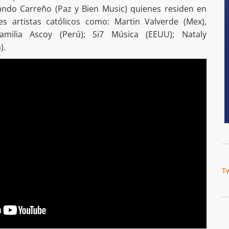
ando Carreño (Paz y Bien Music) quienes residen en
tes artistas católicos como: Martin Valverde (Mex),
milia Ascoy (Perú); Si7 Música (EEUU); Nataly
).
T