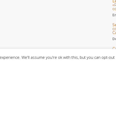
L
«
c
E
S
co
C
De
C
so
xperience. We'll assume you're ok with this, but you can opt-out 
C
C
J
t
L
C