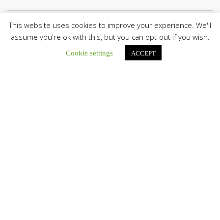
This website uses cookies to improve your experience. We'll
Botón de búsqu
Buscar:
assume you're ok with this, but you can opt-out if you wish.
Cookie settings
ACCEPT
La Santa Sede presenta el programa oficial del Viaje
Apostólico del Papa León XIV a Francia
La Oficina de Prensa de la Santa...
Diócesis de San Cristóbal celebró 416 años del Santo Cristo
de La Grita con un llamado a la solidaridad y la dignidad
humana
En el marco de la solemnidad por...
Diócesis de Guanare recibió a más de 70 sacerdotes para
retiro de la Renovación Carismática Católica de Venezuela
Diócesis de Guanare recibió a más de...