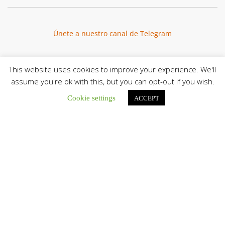
Únete a nuestro canal de Telegram
This website uses cookies to improve your experience. We'll
assume you're ok with this, but you can opt-out if you wish.
Botón de búsqu
Buscar:
Cookie settings
ACCEPT
El Centro CEC realiza el 1° Encuentro Formativo de
Maestros Voluntarios del Proyecto «Talita Kum»
Con una masiva participación que superó los...
León XIV a los comunicadores católicos: «Promuevan una
comunicación al servicio del bien común y la dignidad
humana»
En un mensaje enviado al Congreso Mundial...