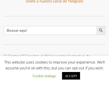
Únete a nuestro canal de Telegram
Botón de búsqu
Buscar:
El Centro CEC realiza el 1° Encuentro Formativo de
Maestros Voluntarios del Proyecto «Talita Kum»
This website uses cookies to improve your experience. We'll
Con una masiva participación que superó los...
assume you're ok with this, but you can opt-out if you wish.
Cookie settings
ACCEPT
León XIV a los comunicadores católicos: «Promuevan una
comunicación al servicio del bien común y la dignidad
humana»
En un mensaje enviado al Congreso Mundial...
Seminaristas de la Diócesis de San Fernando comienzan
Misiones en la Parroquia Ntra. Sra. del Carmen de Guachara