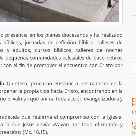
ho presencia en los planes diocesanos y ha realizado
bíblicos, jornadas de reflexión bíblica, talleres de
es y adultos, cursos bíblicos; talleres de noches
de pequeñas comunidades eclesiales de base; retiros
B
s; con el fin de promover el encuentro con Cristo por
rdo Quintero, procuran enseñar a permanecer en la
ordenar la propia vida hacia Cristo, encontrando en la
 sino el «alma» que anima toda acción evangelizadora y
E
M
C
radecida que reafirma el compromiso con la Iglesia,
L
 a la que Jesús envía: «Vayan por todo el mundo y
«
reación» (Mc. 16,15).
c