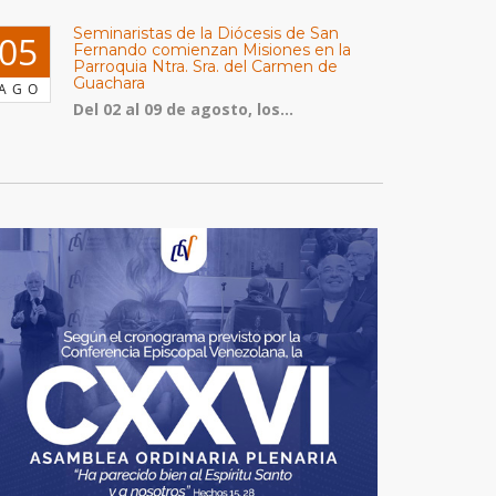
Seminaristas de la Diócesis de San
05
Fernando comienzan Misiones en la
Parroquia Ntra. Sra. del Carmen de
Guachara
AGO
Del 02 al 09 de agosto, los...