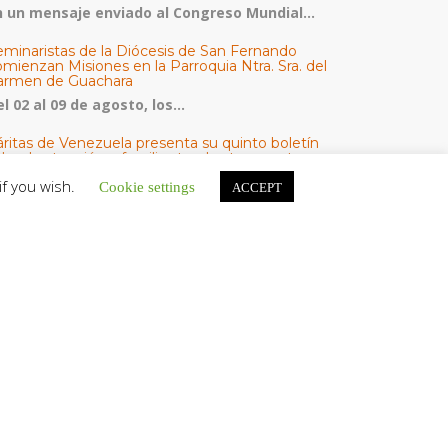
n un mensaje enviado al Congreso Mundial...
eminaristas de la Diócesis de San Fernando
mienzan Misiones en la Parroquia Ntra. Sra. del
armen de Guachara
l 02 al 09 de agosto, los...
áritas de Venezuela presenta su quinto boletín
bre la atención a familias tras los terremotos
áritas de Venezuela publicó este martes 4...
if you wish.
Cookie settings
ACCEPT
omisión Episcopal de Vida Consagrada por la
ornada Pro Orantibus: La vida contemplativa,
estimonio de fe y esperanza en Venezuela
a Iglesia en Venezuela celebra este jueves...
ATEGORÍAS
V Noticias
omunicado