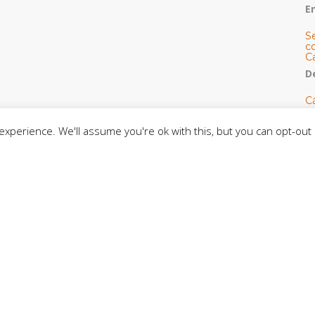
E
S
co
C
De
C
so
C
xperience. We'll assume you're ok with this, but you can opt-out 
C
J
t
L
C
CE
C