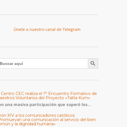
Únete a nuestro canal de Telegram
Botón de búsqueda
uscar:
l Centro CEC realiza el 1° Encuentro Formativo de
aestros Voluntarios del Proyecto «Talita Kum»
on una masiva participación que superó los...
eón XIV a los comunicadores católicos:
Promuevan una comunicación al servicio del bien
omún y la dignidad humana»