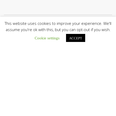
This website uses cookies to improve your experience. We'll
Únete a nuestro canal de Telegram
assume you're ok with this, but you can opt-out if you wish.
Cookie settings
ACCEPT
Botón de búsqu
Buscar:
Diócesis de Guanare recibió a más de 70 sacerdotes para
retiro de la Renovación Carismática Católica de Venezuela
Diócesis de Guanare recibió a más de...
Cáritas Italiana se reunió con presidencia de la CEV y Cáritas
de Venezuela para conocer el trabajo humanitario por