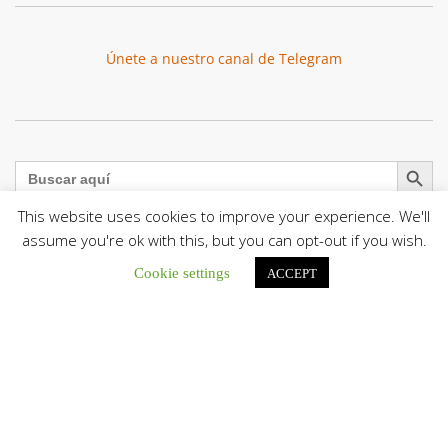
Únete a nuestro canal de Telegram
Botón de búsqu
Buscar:
This website uses cookies to improve your experience. We'll
assume you're ok with this, but you can opt-out if you wish.
Cookie settings
ACCEPT
El Centro CEC realiza el 1° Encuentro Formativo de
Maestros Voluntarios del Proyecto «Talita Kum»
Con una masiva participación que superó los...
León XIV a los comunicadores católicos: «Promuevan una
comunicación al servicio del bien común y la dignidad
humana»
En un mensaje enviado al Congreso Mundial...