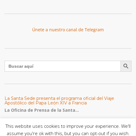
Únete a nuestro canal de Telegram
Botón de búsqu
Buscar:
La Santa Sede presenta el programa oficial del Viaje
Apostólico del Papa León XIV a Francia
La Oficina de Prensa de la Santa...
This website uses cookies to improve your experience. We'll
Diócesis de San Cristóbal celebró 416 años del Santo Cristo
de La Grita con un llamado a la solidaridad y la dignidad
assume you're ok with this, but you can opt-out if you wish.
humana