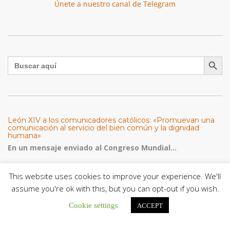
Únete a nuestro canal de Telegram
Botón de búsqu
Buscar:
León XIV a los comunicadores católicos: «Promuevan una
comunicación al servicio del bien común y la dignidad
humana»
En un mensaje enviado al Congreso Mundial...
Seminaristas de la Diócesis de San Fernando comienzan
Misiones en la Parroquia Ntra. Sra. del Carmen de Guachara
This website uses cookies to improve your experience. We'll
Del 02 al 09 de agosto, los...
assume you're ok with this, but you can opt-out if you wish.
Cookie settings
ACCEPT
Cáritas de Venezuela presenta su quinto boletín sobre la
atención a familias tras los terremotos