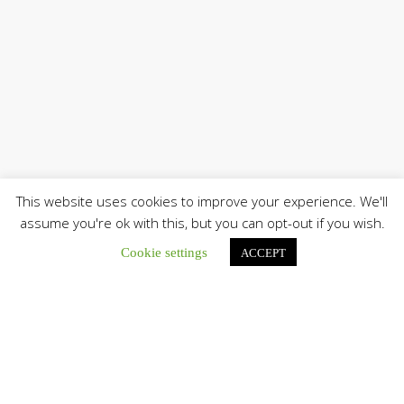
This website uses cookies to improve your experience. We'll
assume you're ok with this, but you can opt-out if you wish.
Únete a nuestro canal de Telegram
Cookie settings
ACCEPT
Botón de búsqu
Buscar: