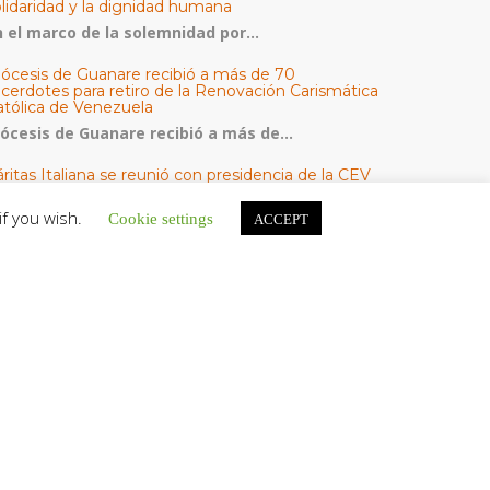
olidaridad y la dignidad humana
n el marco de la solemnidad por...
iócesis de Guanare recibió a más de 70
acerdotes para retiro de la Renovación Carismática
atólica de Venezuela
iócesis de Guanare recibió a más de...
ritas Italiana se reunió con presidencia de la CEV
Cáritas de Venezuela para conocer el trabajo
umanitario por terremotos del 24 de junio
if you wish.
Cookie settings
ACCEPT
na delegación encabezada por el padre Marco...
l Centro CEC realiza el 1° Encuentro Formativo de
aestros Voluntarios del Proyecto «Talita Kum»
on una masiva participación que superó los...
ATEGORÍAS
V Noticias