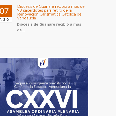
Diócesis de Guanare recibió a más de
07
70 sacerdotes para retiro de la
Renovación Carismática Católica de
Venezuela
AGO
Diócesis de Guanare recibió a más
de...