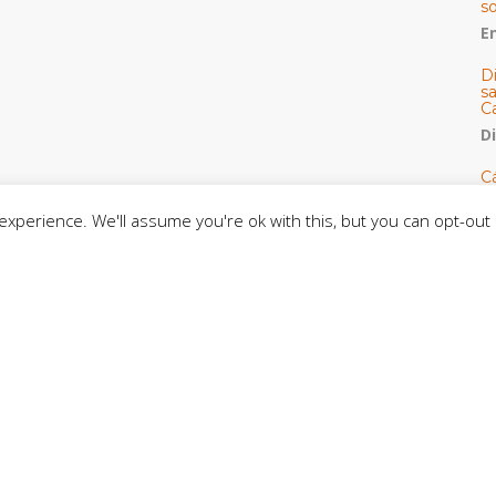
s
E
D
s
C
D
Cá
y 
h
xperience. We'll assume you're ok with this, but you can opt-out 
U
E
M
C
C
CE