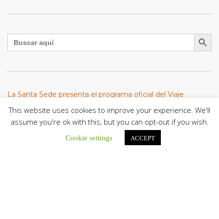
Botón de búsqu
Buscar:
La Santa Sede presenta el programa oficial del Viaje
Apostólico del Papa León XIV a Francia
This website uses cookies to improve your experience. We'll
La Oficina de Prensa de la Santa...
assume you're ok with this, but you can opt-out if you wish.
Cookie settings
Diócesis de San Cristóbal celebró 416 años del Santo Cristo
ACCEPT
de La Grita con un llamado a la solidaridad y la dignidad
humana
En el marco de la solemnidad por...
Diócesis de Guanare recibió a más de 70 sacerdotes para
retiro de la Renovación Carismática Católica de Venezuela
Diócesis de Guanare recibió a más de...