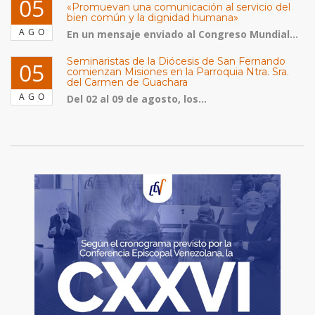
05
«Promuevan una comunicación al servicio del
bien común y la dignidad humana»
AGO
En un mensaje enviado al Congreso Mundial...
Seminaristas de la Diócesis de San Fernando
05
comienzan Misiones en la Parroquia Ntra. Sra.
del Carmen de Guachara
AGO
Del 02 al 09 de agosto, los...