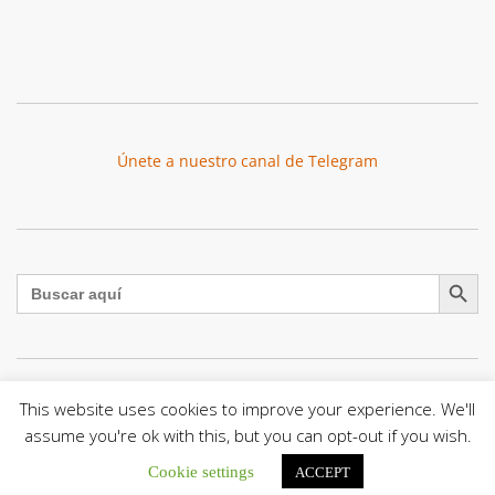
Únete a nuestro canal de Telegram
Botón de búsqu
Buscar:
This website uses cookies to improve your experience. We'll
El Centro CEC realiza el 1° Encuentro Formativo de
Maestros Voluntarios del Proyecto «Talita Kum»
assume you're ok with this, but you can opt-out if you wish.
Con una masiva participación que superó los...
Cookie settings
ACCEPT