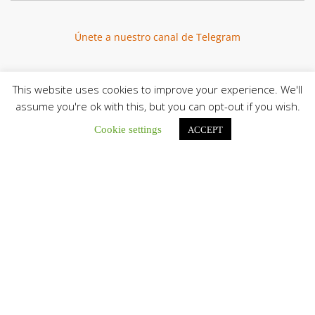
Únete a nuestro canal de Telegram
This website uses cookies to improve your experience. We'll
assume you're ok with this, but you can opt-out if you wish.
Botón de búsqu
Buscar:
Cookie settings
ACCEPT
La Santa Sede presenta el programa oficial del Viaje
Apostólico del Papa León XIV a Francia
La Oficina de Prensa de la Santa...
Diócesis de San Cristóbal celebró 416 años del Santo Cristo
de La Grita con un llamado a la solidaridad y la dignidad
humana
En el marco de la solemnidad por...