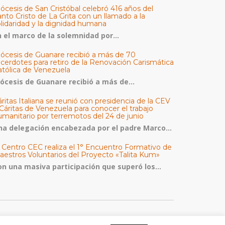
ócesis de San Cristóbal celebró 416 años del
nto Cristo de La Grita con un llamado a la
olidaridad y la dignidad humana
n el marco de la solemnidad por...
iócesis de Guanare recibió a más de 70
acerdotes para retiro de la Renovación Carismática
atólica de Venezuela
iócesis de Guanare recibió a más de...
ritas Italiana se reunió con presidencia de la CEV
Cáritas de Venezuela para conocer el trabajo
umanitario por terremotos del 24 de junio
na delegación encabezada por el padre Marco...
l Centro CEC realiza el 1° Encuentro Formativo de
aestros Voluntarios del Proyecto «Talita Kum»
on una masiva participación que superó los...
ATEGORÍAS