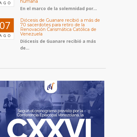
humana
AGO
En el marco de la solemnidad por...
Diócesis de Guanare recibió a más de
07
70 sacerdotes para retiro de la
Renovación Carismática Católica de
Venezuela
AGO
Diócesis de Guanare recibió a más
de...