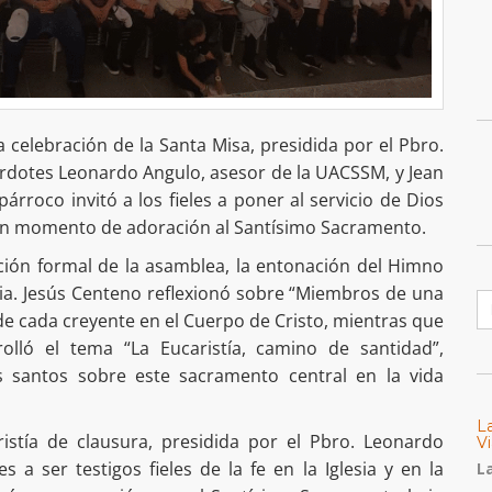
 celebración de la Santa Misa, presidida por el Pbro.
erdotes Leonardo Angulo, asesor de la UACSSM, y Jean
párroco invitó a los fieles a poner al servicio de Dios
n un momento de adoración al Santísimo Sacramento.
ación formal de la asamblea, la entonación del Himno
ria. Jesús Centeno reflexionó sobre “Miembros de una
B
 de cada creyente en el Cuerpo de Cristo, mientras que
olló el tema “La Eucaristía, camino de santidad”,
s santos sobre este sacramento central en la vida
L
ristía de clausura, presidida por el Pbro. Leonardo
Vi
 a ser testigos fieles de la fe en la Iglesia y en la
La