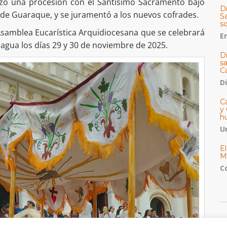
lizó una procesión con el Santísimo Sacramento bajo
Di
o de Guaraque, y se juramentó a los nuevos cofrades.
Sa
s
a Asamblea Eucarística Arquidiocesana que se celebrará
E
cagua los días 29 y 30 de noviembre de 2025.
D
s
C
D
Cá
y 
h
U
E
M
C
C