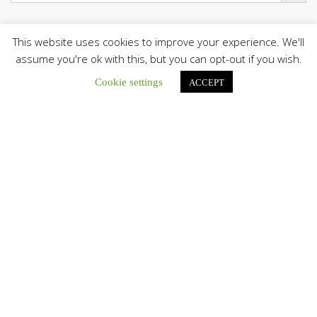
This website uses cookies to improve your experience. We'll
assume you're ok with this, but you can opt-out if you wish.
El Centro CEC realiza el 1° Encuentro Formativo de
Maestros Voluntarios del Proyecto «Talita Kum»
Cookie settings
ACCEPT
Con una masiva participación que superó los...
León XIV a los comunicadores católicos: «Promuevan una
comunicación al servicio del bien común y la dignidad
humana»
En un mensaje enviado al Congreso Mundial...
Seminaristas de la Diócesis de San Fernando comienzan
Misiones en la Parroquia Ntra. Sra. del Carmen de Guachara
Del 02 al 09 de agosto, los...
Cáritas de Venezuela presenta su quinto boletín sobre la
atención a familias tras los terremotos
Cáritas de Venezuela publicó este martes 4...