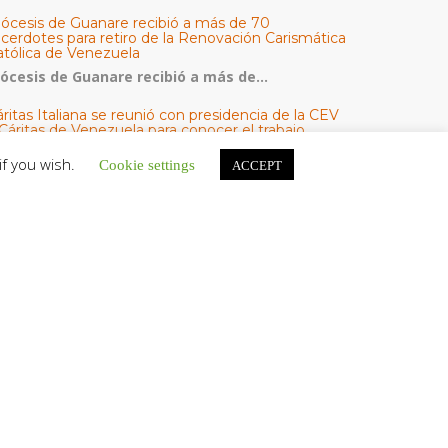
iócesis de Guanare recibió a más de 70
acerdotes para retiro de la Renovación Carismática
atólica de Venezuela
iócesis de Guanare recibió a más de...
ritas Italiana se reunió con presidencia de la CEV
Cáritas de Venezuela para conocer el trabajo
umanitario por terremotos del 24 de junio
if you wish.
Cookie settings
ACCEPT
na delegación encabezada por el padre Marco...
l Centro CEC realiza el 1° Encuentro Formativo de
aestros Voluntarios del Proyecto «Talita Kum»
on una masiva participación que superó los...
ATEGORÍAS
V Noticias
omunicado
estacadas