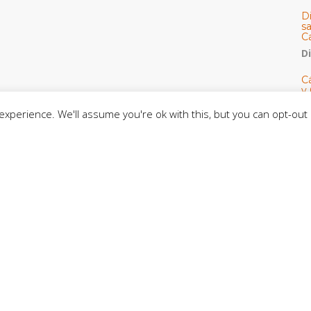
D
s
C
D
Cá
y 
h
xperience. We'll assume you're ok with this, but you can opt-out 
U
E
M
C
C
CE
C
D