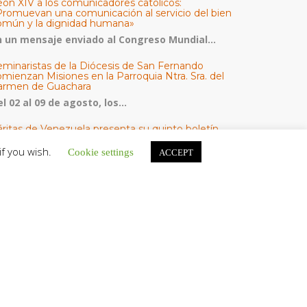
eón XIV a los comunicadores católicos:
Promuevan una comunicación al servicio del bien
omún y la dignidad humana»
n un mensaje enviado al Congreso Mundial...
eminaristas de la Diócesis de San Fernando
mienzan Misiones en la Parroquia Ntra. Sra. del
armen de Guachara
l 02 al 09 de agosto, los...
áritas de Venezuela presenta su quinto boletín
bre la atención a familias tras los terremotos
if you wish.
Cookie settings
ACCEPT
áritas de Venezuela publicó este martes 4...
omisión Episcopal de Vida Consagrada por la
ornada Pro Orantibus: La vida contemplativa,
estimonio de fe y esperanza en Venezuela
a Iglesia en Venezuela celebra este jueves...
ATEGORÍAS