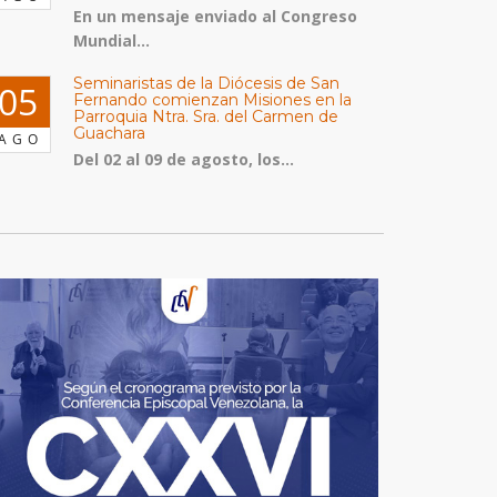
En un mensaje enviado al Congreso
Mundial...
Seminaristas de la Diócesis de San
05
Fernando comienzan Misiones en la
Parroquia Ntra. Sra. del Carmen de
Guachara
AGO
Del 02 al 09 de agosto, los...