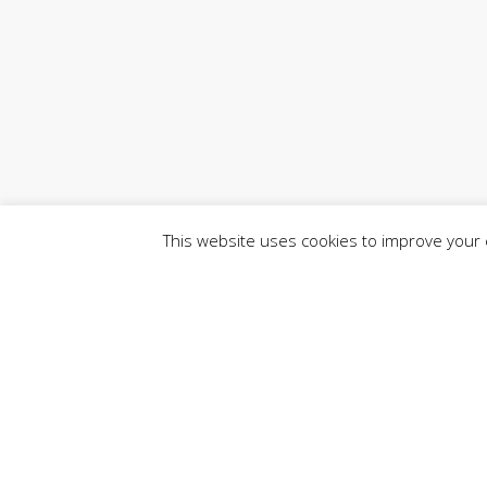
This website uses cookies to improve your e
18 de mayo de 2026
Fuente: Arquidiócesis de Calabozo
CEV Medios