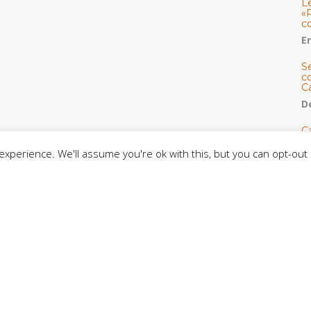
L
«
c
E
S
co
C
De
C
so
xperience. We'll assume you're ok with this, but you can opt-out 
C
C
J
t
L
C