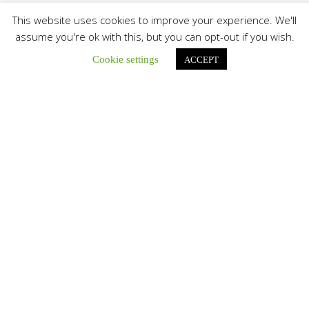
This website uses cookies to improve your experience. We'll
assume you're ok with this, but you can opt-out if you wish.
Cookie settings
ACCEPT
Únete a nuestro canal de Telegram
Botón de búsqu
Buscar: