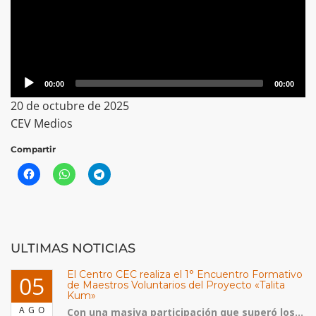
00:00
00:00
20 de octubre de 2025
CEV Medios
Compartir
ULTIMAS NOTICIAS
El Centro CEC realiza el 1° Encuentro Formativo
05
de Maestros Voluntarios del Proyecto «Talita
Kum»
AGO
Con una masiva participación que superó los...