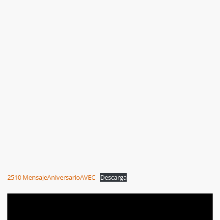
2510 MensajeAniversarioAVEC
Descarga
Video
Player