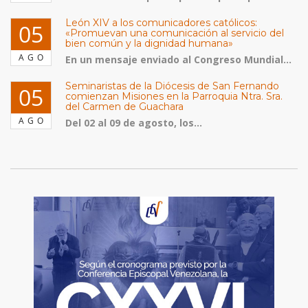
León XIV a los comunicadores católicos:
05
«Promuevan una comunicación al servicio del
bien común y la dignidad humana»
AGO
En un mensaje enviado al Congreso Mundial...
Seminaristas de la Diócesis de San Fernando
05
comienzan Misiones en la Parroquia Ntra. Sra.
del Carmen de Guachara
AGO
Del 02 al 09 de agosto, los...