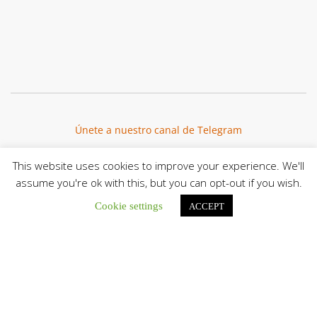
Únete a nuestro canal de Telegram
This website uses cookies to improve your experience. We'll
assume you're ok with this, but you can opt-out if you wish.
Botón de búsqu
Cookie settings
Buscar:
ACCEPT
El Centro CEC realiza el 1° Encuentro Formativo de
Maestros Voluntarios del Proyecto «Talita Kum»