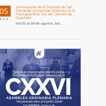
Seminaristas de la Diócesis de San
05
Fernando comienzan Misiones en la
Parroquia Ntra. Sra. del Carmen de
Guachara
AGO
Del 02 al 09 de agosto, los...