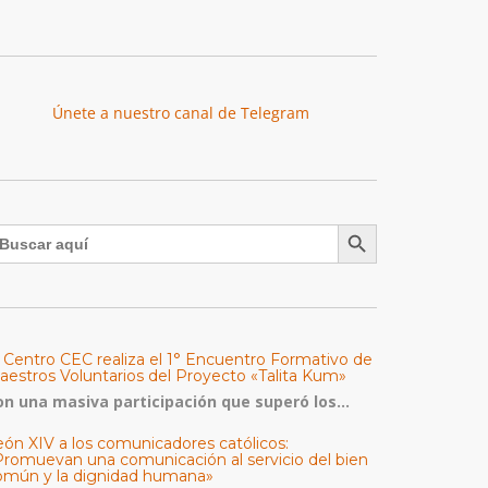
Únete a nuestro canal de Telegram
Botón de búsqueda
uscar:
l Centro CEC realiza el 1° Encuentro Formativo de
aestros Voluntarios del Proyecto «Talita Kum»
on una masiva participación que superó los...
eón XIV a los comunicadores católicos:
Promuevan una comunicación al servicio del bien
omún y la dignidad humana»