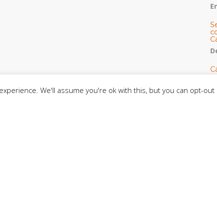
E
S
co
C
De
C
so
C
xperience. We'll assume you're ok with this, but you can opt-out 
C
J
t
L
C
CE
C