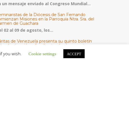
n un mensaje enviado al Congreso Mundial...
eminaristas de la Diócesis de San Fernando
mienzan Misiones en la Parroquia Ntra. Sra. del
armen de Guachara
l 02 al 09 de agosto, los...
áritas de Venezuela presenta su quinto boletín
bre la atención a familias tras los terremotos
áritas de Venezuela publicó este martes 4...
if you wish.
Cookie settings
ACCEPT
omisión Episcopal de Vida Consagrada por la
ornada Pro Orantibus: La vida contemplativa,
estimonio de fe y esperanza en Venezuela
a Iglesia en Venezuela celebra este jueves...
ATEGORÍAS
V Noticias
omunicado