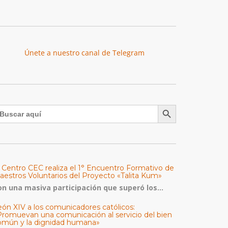
Únete a nuestro canal de Telegram
Botón de búsqueda
uscar:
l Centro CEC realiza el 1° Encuentro Formativo de
aestros Voluntarios del Proyecto «Talita Kum»
on una masiva participación que superó los...
eón XIV a los comunicadores católicos:
Promuevan una comunicación al servicio del bien
omún y la dignidad humana»