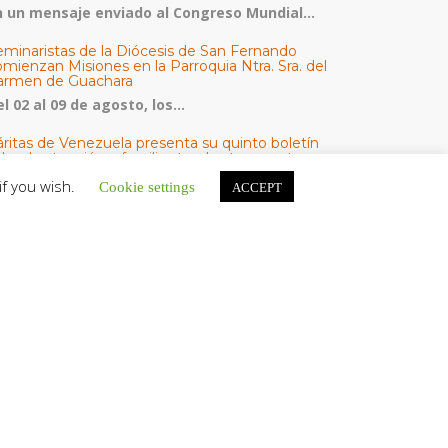
n un mensaje enviado al Congreso Mundial...
eminaristas de la Diócesis de San Fernando
mienzan Misiones en la Parroquia Ntra. Sra. del
armen de Guachara
l 02 al 09 de agosto, los...
áritas de Venezuela presenta su quinto boletín
bre la atención a familias tras los terremotos
áritas de Venezuela publicó este martes 4...
if you wish.
Cookie settings
ACCEPT
omisión Episcopal de Vida Consagrada por la
ornada Pro Orantibus: La vida contemplativa,
estimonio de fe y esperanza en Venezuela
a Iglesia en Venezuela celebra este jueves...
ATEGORÍAS
V Noticias
omunicado