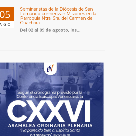
Seminaristas de la Diócesis de San
05
Fernando comienzan Misiones en la
Parroquia Ntra. Sra. del Carmen de
Guachara
AGO
Del 02 al 09 de agosto, los...