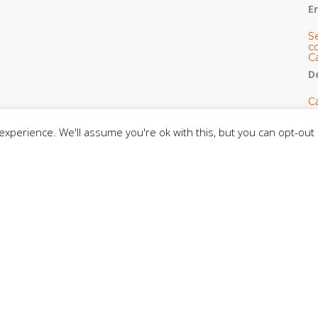
E
S
co
C
De
C
so
C
xperience. We'll assume you're ok with this, but you can opt-out 
C
J
t
L
C
CE
C