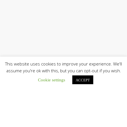
This website uses cookies to improve your experience. We'll
assume you're ok with this, but you can opt-out if you wish.
Únete a nuestro canal de Telegram
Cookie settings
ACCEPT
Botón de búsqu
Buscar: