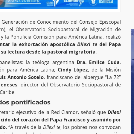
e Generación de Conocimiento del Consejo Episcopal
m), el Observatorio Sociopastoral de Migración de
 la Pontificia Comisión para América Latina, realizó
entar la exhortación apostólica
Dilexi te
del Papa
 su lectura desde la pastoral migratoria.
anelistas: la teóloga argentina
Dra. Emilce Cuda
,
ión para América Latina;
Cindy López
, de la Misión
uis Antonio Sotelo
, franciscano del albergue “La 72”
Meneses
, director del Observatorio Sociopastoral de
Caribe.
os pontificados
cretario ejecutivo de la Red Clamor, señaló que
Dilexi
cido del corazón del Papa Francisco y asumido por
do.
“A través de la
Dilexi te
, los pobres nos convocan