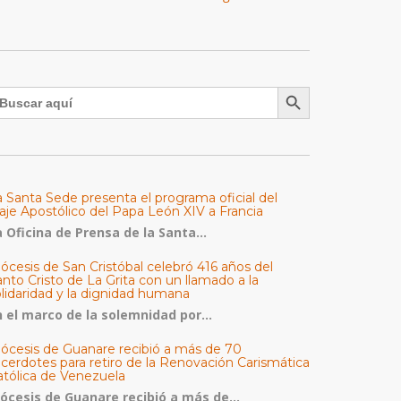
Botón de búsqueda
uscar:
a Santa Sede presenta el programa oficial del
aje Apostólico del Papa León XIV a Francia
 Oficina de Prensa de la Santa...
ócesis de San Cristóbal celebró 416 años del
nto Cristo de La Grita con un llamado a la
olidaridad y la dignidad humana
n el marco de la solemnidad por...
iócesis de Guanare recibió a más de 70
acerdotes para retiro de la Renovación Carismática
atólica de Venezuela
iócesis de Guanare recibió a más de...