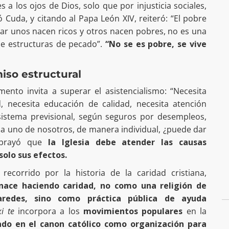
 a los ojos de Dios, solo que por injusticia sociales,
Cuda, y citando al Papa León XIV, reiteró: “El pobre
zar unos nacen ricos y otros nacen pobres, no es una
de estructuras de pecado”.
“No se es pobre, se vive
iso estructural
ento invita a superar el asistencialismo: “Necesita
ad, necesita educación de calidad, necesita atención
 sistema previsional, según seguros por desempleos,
da uno de nosotros, de manera individual, ¿puede dar
subrayó que
la Iglesia debe atender las causas
solo sus efectos.
ecorrido por la historia de la caridad cristiana,
 nace haciendo caridad, no como una religión de
aredes, sino como práctica pública de ayuda
xi te
incorpora a los
movimientos populares
en la
do en el canon católico como organización para