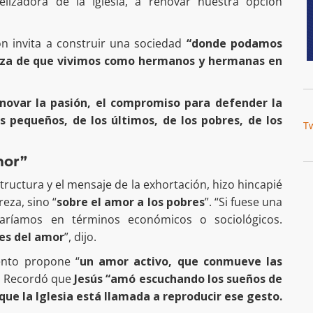
lizadora de la Iglesia, a renovar nuestra opción
ón invita a construir una sociedad
“donde podamos
rteza de que vivimos como hermanos y hermanas en
renovar la pasión, el compromiso para defender la
s pequeños, de los últimos, de los pobres, de los
T
mor”
tructura y el mensaje de la exhortación, hizo hincapié
eza, sino “
sobre el amor a los pobres
”. “Si fuese una
blaríamos en términos económicos o sociológicos.
es del amor
”, dijo.
ento propone “
un amor activo, que conmueve las
. Recordó que
Jesús “amó escuchando los sueños de
que la Iglesia está llamada a reproducir ese gesto.