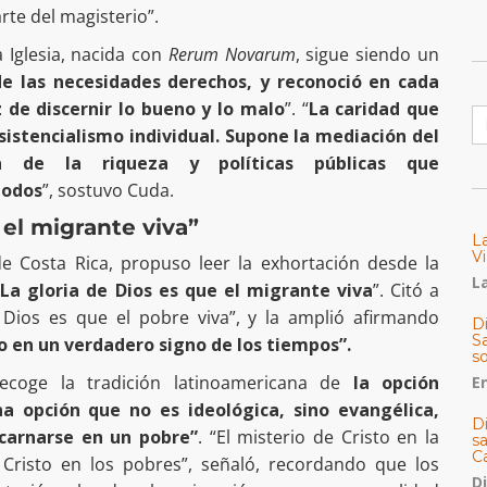
rte del magisterio”.
a Iglesia, nacida con
Rerum Novarum
, sigue siendo un
 de las necesidades derechos, y reconoció en cada
 de discernir lo bueno y lo malo
”. “
La caridad que
B
asistencialismo individual. Supone la mediación del
sta de la riqueza y políticas públicas que
todos
”, sostuvo Cuda.
 el migrante viva”
L
Vi
de Costa Rica, propuso leer la exhortación desde la
La
“
La gloria de Dios es que el migrante viva
”. Citó a
Dios es que el pobre viva”, y la amplió afirmando
Di
Sa
o en un verdadero signo de los tiempos”.
s
coge la tradición latinoamericana de
la opción
E
na opción que no es ideológica, sino evangélica,
D
carnarse en un pobre”
. “El misterio de Cristo en la
s
C
e Cristo en los pobres”, señaló, recordando que los
D