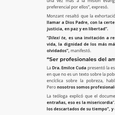
una vez más a la misión evange
preferencial por ellos”, expresó.
Monzant resaltó que la exhortaci
llamar a Dios Padre, con la ce
justicia, en paz y en libertad”.
“
Dilexi te
, es una invitación a 
vida, la dignidad de los más má
olvidados”,
manifestó.
“Ser profesionales del a
La
Dra. Emilce Cuda
presentó la es
en que no es un texto sobre la pobr
encíclica sobre la pobreza, ha
Pero
nosotros somos profesional
La teóloga explicó que el docum
entrañas, eso es la misericordia
”
los descartados de su tiempo”, y 