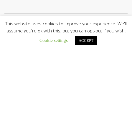
This website uses cookies to improve your experience. We'll
Únete a nuestro canal de Telegram
assume you're ok with this, but you can opt-out if you wish.
Cookie settings
ACCEPT
Botón de búsqu
Buscar:
Diócesis de Guanare recibió a más de 70 sacerdotes para
retiro de la Renovación Carismática Católica de Venezuela
Diócesis de Guanare recibió a más de...
Cáritas Italiana se reunió con presidencia de la CEV y Cáritas
de Venezuela para conocer el trabajo humanitario por
terremotos del 24 de junio