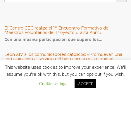
El Centro CEC realiza el 1° Encuentro Formativo de
Maestros Voluntarios del Proyecto «Talita Kum»
Con una masiva participación que superó los...
León XIV a los comunicadores católicos: «Promuevan una
comunicación al servicio del bien común y la dignidad
humana»
This website uses cookies to improve your experience. We'll
En un mensaje enviado al Congreso Mundial...
assume you're ok with this, but you can opt-out if you wish.
Seminaristas de la Diócesis de San Fernando comienzan
Cookie settings
ACCEPT
Misiones en la Parroquia Ntra. Sra. del Carmen de Guachara
Del 02 al 09 de agosto, los...
Cáritas de Venezuela presenta su quinto boletín sobre la
atención a familias tras los terremotos
Cáritas de Venezuela publicó este martes 4...