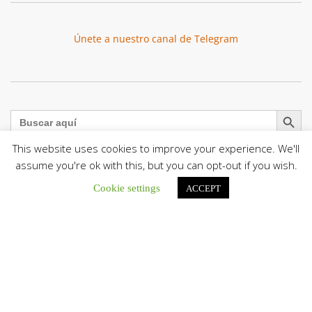
Únete a nuestro canal de Telegram
Botón de búsqu
Buscar:
This website uses cookies to improve your experience. We'll
assume you're ok with this, but you can opt-out if you wish.
Cookie settings
ACCEPT
La Santa Sede presenta el programa oficial del Viaje
Apostólico del Papa León XIV a Francia
La Oficina de Prensa de la Santa...
Diócesis de San Cristóbal celebró 416 años del Santo Cristo
de La Grita con un llamado a la solidaridad y la dignidad
humana
En el marco de la solemnidad por...