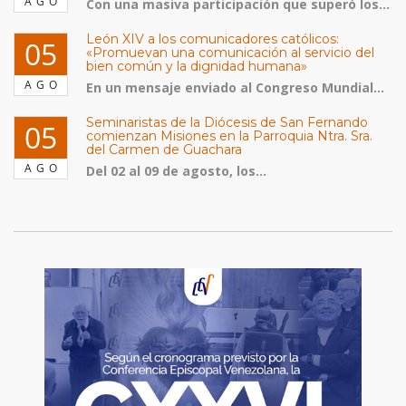
AGO
Con una masiva participación que superó los...
León XIV a los comunicadores católicos:
05
«Promuevan una comunicación al servicio del
bien común y la dignidad humana»
AGO
En un mensaje enviado al Congreso Mundial...
Seminaristas de la Diócesis de San Fernando
05
comienzan Misiones en la Parroquia Ntra. Sra.
del Carmen de Guachara
AGO
Del 02 al 09 de agosto, los...