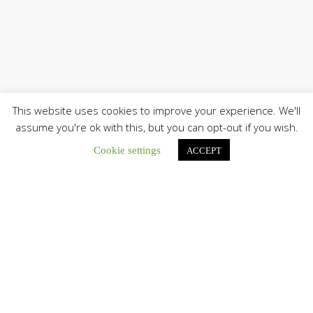
This website uses cookies to improve your experience. We'll
assume you're ok with this, but you can opt-out if you wish.
Únete a nuestro canal de Telegram
Cookie settings
ACCEPT
Botón de búsqu
Buscar:
El Centro CEC realiza el 1° Encuentro Formativo de
Maestros Voluntarios del Proyecto «Talita Kum»