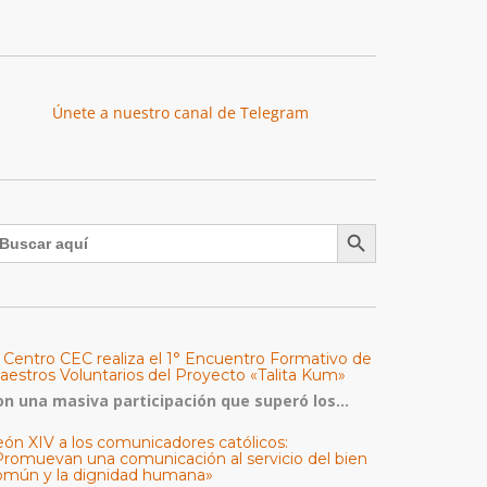
Únete a nuestro canal de Telegram
Botón de búsqueda
uscar:
l Centro CEC realiza el 1° Encuentro Formativo de
aestros Voluntarios del Proyecto «Talita Kum»
on una masiva participación que superó los...
eón XIV a los comunicadores católicos:
Promuevan una comunicación al servicio del bien
omún y la dignidad humana»