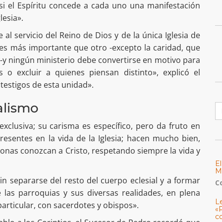
«si el Espíritu concede a cada uno una manifestación
lesia».
al servicio del Reino de Dios y de la única Iglesia de
es más importante que otro -excepto la caridad, que
-y ningún ministerio debe convertirse en motivo para
 o excluir a quienes piensan distinto», explicó el
 «testigos de esta unidad».
B
alismo
exclusiva; su carisma es específico, pero da fruto en
sentes en la vida de la Iglesia; hacen mucho bien,
rsonas conozcan a Cristo, respetando siempre la vida y
E
M
 sin separarse del resto del cuerpo eclesial y a formar
C
e las parroquias y sus diversas realidades, en plena
L
rticular, con sacerdotes y obispos».
«
c