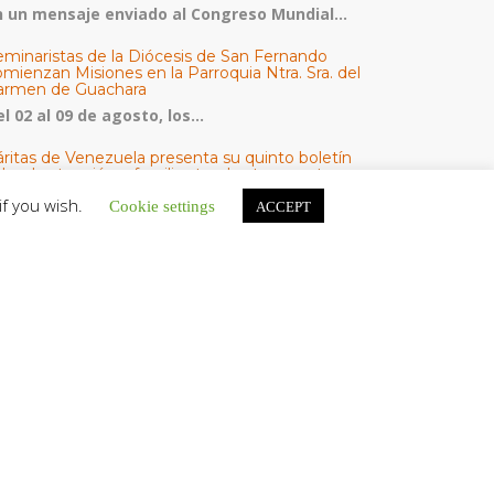
n un mensaje enviado al Congreso Mundial...
eminaristas de la Diócesis de San Fernando
mienzan Misiones en la Parroquia Ntra. Sra. del
armen de Guachara
l 02 al 09 de agosto, los...
áritas de Venezuela presenta su quinto boletín
bre la atención a familias tras los terremotos
áritas de Venezuela publicó este martes 4...
if you wish.
Cookie settings
ACCEPT
omisión Episcopal de Vida Consagrada por la
ornada Pro Orantibus: La vida contemplativa,
estimonio de fe y esperanza en Venezuela
a Iglesia en Venezuela celebra este jueves...
ATEGORÍAS
V Noticias
omunicado