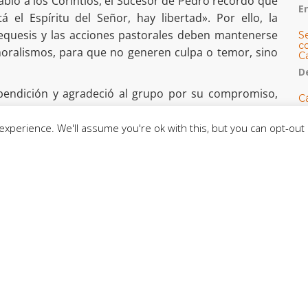
blo a los Corintios, el Sucesor de Pedro recordó que
E
 el Espíritu del Señor, hay libertad». Por ello, la
tequesis y las acciones pastorales deben mantenerse
S
co
 moralismos, para que no generen culpa o temor, sino
C
De
u bendición y agradeció al grupo por su compromiso,
C
so
la Iglesia y al mundo, alentándolos a «continuar con
C
xperience. We'll assume you're ok with this, but you can opt-out 
C
J
t
L
C
CE
C