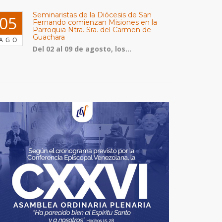
Seminaristas de la Diócesis de San
05
Fernando comienzan Misiones en la
Parroquia Ntra. Sra. del Carmen de
Guachara
AGO
Del 02 al 09 de agosto, los...