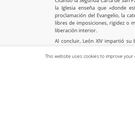
Citando la Segunda Carta de San Pa
la Iglesia enseña que «donde está
proclamación del Evangelio, la ca
libres de imposiciones, rigidez o
liberación interior.
Al concluir, León XIV impartió s
«testimonio alegre» y servicio a 
entusiasmo».
This website uses cookies to improve your e
19 de enero de 2026
Fuente: Vatican News
CEV Medios
Compartir