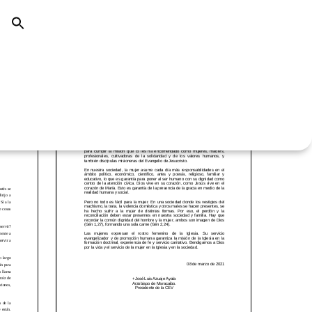
scopal
Mensaje del Presidente de la CEV
iones y
en el Día Internacional de la Mujer
motivo
nezuela