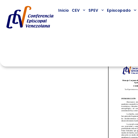
Inicio
CEV
SPEV
Episcopado
Mensaje Con
Episcopal de
Comisión Ep
Pastoral Uni
educación: 