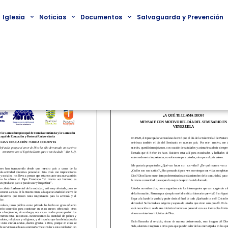
Iglesia
Noticias
Documentos
Salvaguarda y Prevención
junto de la Comisión
Mensaje de la Comisión Epi
 Familia e Infancia y la
de Clero, Seminarios, Vocac
iscopal de Educación y
Diaconado Permanente con 
versitaria «Familia y
del Día del Seminario en Ve
tarea conjunta»