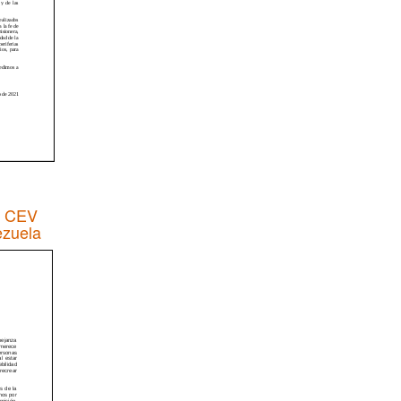
a CEV
ezuela