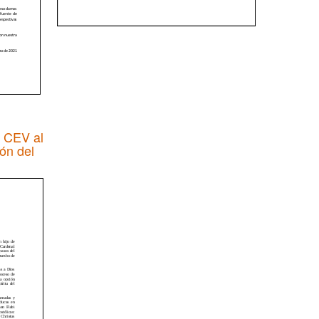
a CEV al
ón del