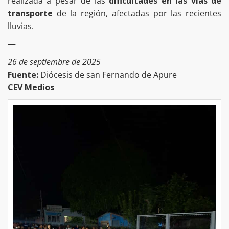
realizada a pesar de las
dificultades en las vías de
transporte
de la región, afectadas por las recientes
lluvias.
—
26 de septiembre de 2025
Fuente:
Diócesis de san Fernando de Apure
CEV Medios