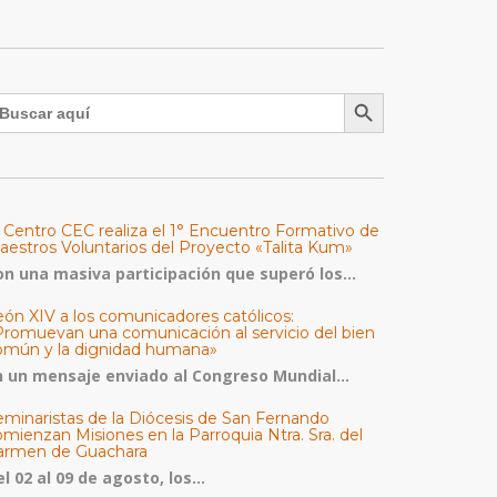
Botón de búsqueda
uscar:
l Centro CEC realiza el 1° Encuentro Formativo de
aestros Voluntarios del Proyecto «Talita Kum»
on una masiva participación que superó los...
eón XIV a los comunicadores católicos:
Promuevan una comunicación al servicio del bien
omún y la dignidad humana»
n un mensaje enviado al Congreso Mundial...
eminaristas de la Diócesis de San Fernando
mienzan Misiones en la Parroquia Ntra. Sra. del
armen de Guachara
l 02 al 09 de agosto, los...