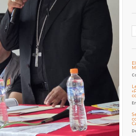
B
E
M
C
L
«
c
E
S
co
C
De