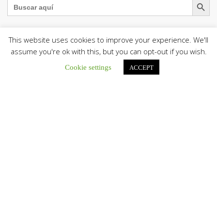
Buscar:
This website uses cookies to improve your experience. We'll
assume you're ok with this, but you can opt-out if you wish.
La Santa Sede presenta el programa oficial del Viaje
Apostólico del Papa León XIV a Francia
Cookie settings
ACCEPT
La Oficina de Prensa de la Santa...
Diócesis de San Cristóbal celebró 416 años del Santo Cristo
de La Grita con un llamado a la solidaridad y la dignidad
humana
En el marco de la solemnidad por...
Diócesis de Guanare recibió a más de 70 sacerdotes para
retiro de la Renovación Carismática Católica de Venezuela
Diócesis de Guanare recibió a más de...
Cáritas Italiana se reunió con presidencia de la CEV y Cáritas
de Venezuela para conocer el trabajo humanitario por
terremotos del 24 de junio
Una delegación encabezada por el padre Marco...