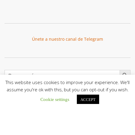
Únete a nuestro canal de Telegram
Botón de búsqu
Buscar:
This website uses cookies to improve your experience. We'll
assume you're ok with this, but you can opt-out if you wish.
Cookie settings
ACCEPT
El Centro CEC realiza el 1° Encuentro Formativo de
Maestros Voluntarios del Proyecto «Talita Kum»
Con una masiva participación que superó los...
León XIV a los comunicadores católicos: «Promuevan una