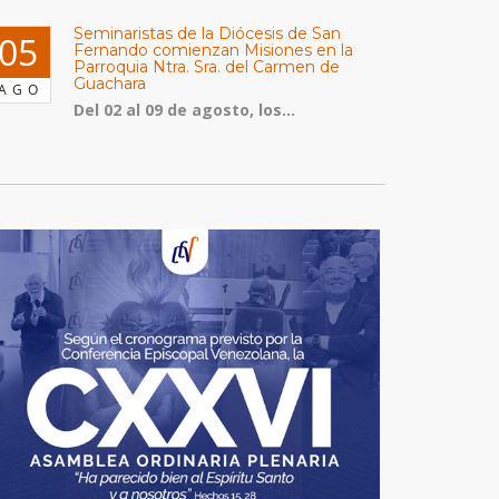
Seminaristas de la Diócesis de San
05
Fernando comienzan Misiones en la
Parroquia Ntra. Sra. del Carmen de
Guachara
AGO
Del 02 al 09 de agosto, los...