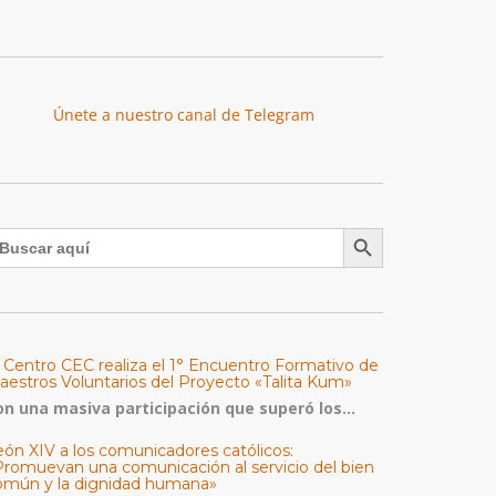
Únete a nuestro canal de Telegram
Botón de búsqueda
uscar:
l Centro CEC realiza el 1° Encuentro Formativo de
aestros Voluntarios del Proyecto «Talita Kum»
on una masiva participación que superó los...
eón XIV a los comunicadores católicos:
Promuevan una comunicación al servicio del bien
omún y la dignidad humana»