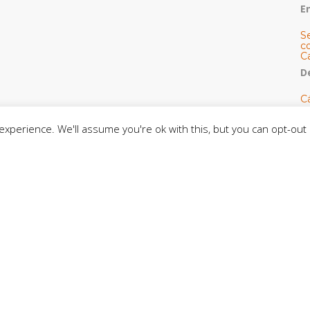
E
S
co
C
De
C
so
C
xperience. We'll assume you're ok with this, but you can opt-out 
C
J
t
L
C
CE
C