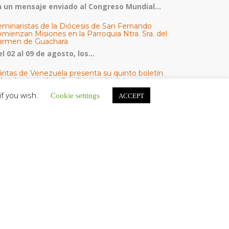
n un mensaje enviado al Congreso Mundial...
eminaristas de la Diócesis de San Fernando
mienzan Misiones en la Parroquia Ntra. Sra. del
armen de Guachara
l 02 al 09 de agosto, los...
áritas de Venezuela presenta su quinto boletín
bre la atención a familias tras los terremotos
áritas de Venezuela publicó este martes 4...
if you wish.
Cookie settings
ACCEPT
omisión Episcopal de Vida Consagrada por la
ornada Pro Orantibus: La vida contemplativa,
estimonio de fe y esperanza en Venezuela
a Iglesia en Venezuela celebra este jueves...
ATEGORÍAS
V Noticias
omunicado