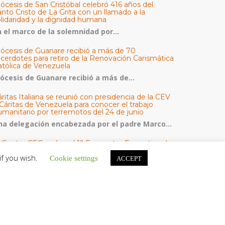
ócesis de San Cristóbal celebró 416 años del
nto Cristo de La Grita con un llamado a la
olidaridad y la dignidad humana
n el marco de la solemnidad por...
iócesis de Guanare recibió a más de 70
acerdotes para retiro de la Renovación Carismática
atólica de Venezuela
iócesis de Guanare recibió a más de...
ritas Italiana se reunió con presidencia de la CEV
Cáritas de Venezuela para conocer el trabajo
umanitario por terremotos del 24 de junio
na delegación encabezada por el padre Marco...
l Centro CEC realiza el 1° Encuentro Formativo de
aestros Voluntarios del Proyecto «Talita Kum»
if you wish.
Cookie settings
ACCEPT
on una masiva participación que superó los...
ATEGORÍAS