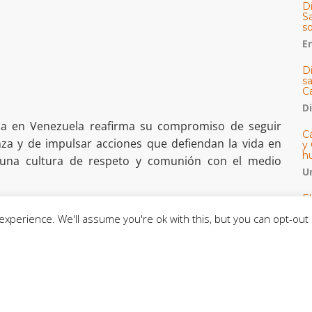
Di
Sa
s
E
D
s
C
D
lesia en Venezuela reafirma su compromiso de seguir
Cá
a y de impulsar acciones que defiendan la vida en
y 
h
una cultura de respeto y comunión con el medio
U
E
M
xperience. We'll assume you're ok with this, but you can opt-out 
C
C