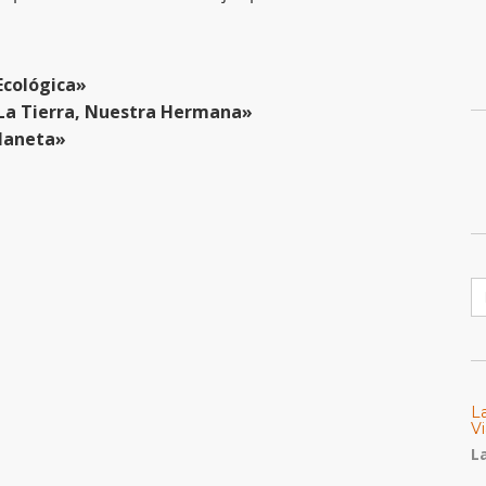
Ecológica»
 La Tierra, Nuestra Hermana»
Planeta»
B
L
Vi
La