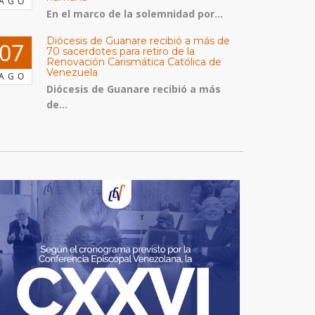
AGO
En el marco de la solemnidad por...
Diócesis de Guanare recibió a más de
07
70 sacerdotes para retiro de la
Renovación Carismática Católica de
Venezuela
AGO
Diócesis de Guanare recibió a más
de...