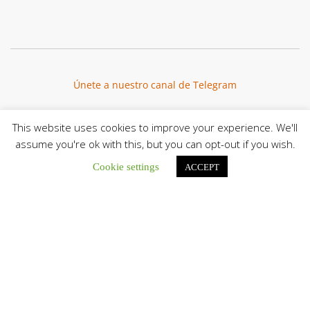
Únete a nuestro canal de Telegram
This website uses cookies to improve your experience. We'll
assume you're ok with this, but you can opt-out if you wish.
Botón de búsqu
Buscar:
Cookie settings
ACCEPT
La Santa Sede presenta el programa oficial del Viaje
Apostólico del Papa León XIV a Francia
La Oficina de Prensa de la Santa...
Diócesis de San Cristóbal celebró 416 años del Santo Cristo