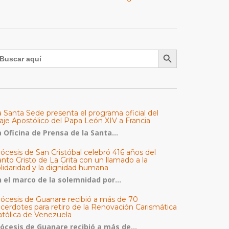
Botón de búsqueda
uscar:
a Santa Sede presenta el programa oficial del
aje Apostólico del Papa León XIV a Francia
 Oficina de Prensa de la Santa...
ócesis de San Cristóbal celebró 416 años del
nto Cristo de La Grita con un llamado a la
olidaridad y la dignidad humana
n el marco de la solemnidad por...
iócesis de Guanare recibió a más de 70
acerdotes para retiro de la Renovación Carismática
atólica de Venezuela
iócesis de Guanare recibió a más de...