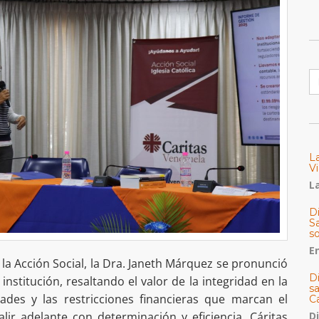
B
L
Vi
La
Di
Sa
s
E
e la Acción Social, la Dra. Janeth Márquez se pronunció
D
institución, resaltando el valor de la integridad en la
s
tades y las restricciones financieras que marcan el
C
lir adelante con determinación y eficiencia. Cáritas
D