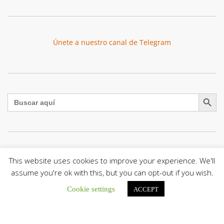
Únete a nuestro canal de Telegram
Botón de búsqu
Buscar:
El Centro CEC realiza el 1° Encuentro Formativo de
This website uses cookies to improve your experience. We'll
Maestros Voluntarios del Proyecto «Talita Kum»
assume you're ok with this, but you can opt-out if you wish.
Con una masiva participación que superó los...
Cookie settings
ACCEPT
León XIV a los comunicadores católicos: «Promuevan una
comunicación al servicio del bien común y la dignidad
humana»