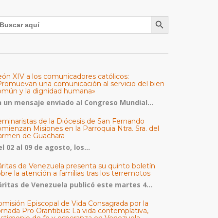
Botón de búsqueda
uscar:
eón XIV a los comunicadores católicos:
Promuevan una comunicación al servicio del bien
omún y la dignidad humana»
n un mensaje enviado al Congreso Mundial...
eminaristas de la Diócesis de San Fernando
mienzan Misiones en la Parroquia Ntra. Sra. del
armen de Guachara
l 02 al 09 de agosto, los...
áritas de Venezuela presenta su quinto boletín
bre la atención a familias tras los terremotos
áritas de Venezuela publicó este martes 4...
omisión Episcopal de Vida Consagrada por la
ornada Pro Orantibus: La vida contemplativa,
estimonio de fe y esperanza en Venezuela