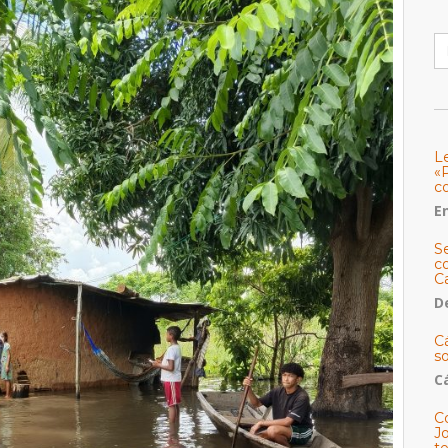
B
L
«
c
E
S
co
C
De
C
so
C
C
J
t