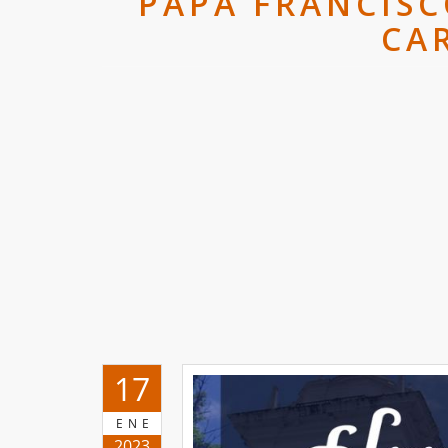
PAPA FRANCISC
CA
17
ENE
2023