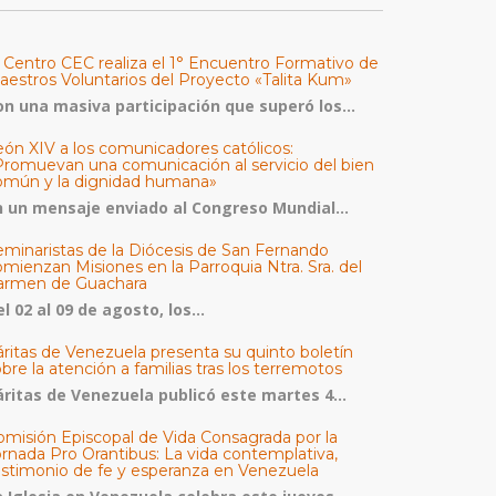
l Centro CEC realiza el 1° Encuentro Formativo de
aestros Voluntarios del Proyecto «Talita Kum»
on una masiva participación que superó los...
eón XIV a los comunicadores católicos:
Promuevan una comunicación al servicio del bien
omún y la dignidad humana»
n un mensaje enviado al Congreso Mundial...
eminaristas de la Diócesis de San Fernando
mienzan Misiones en la Parroquia Ntra. Sra. del
armen de Guachara
l 02 al 09 de agosto, los...
áritas de Venezuela presenta su quinto boletín
bre la atención a familias tras los terremotos
áritas de Venezuela publicó este martes 4...
omisión Episcopal de Vida Consagrada por la
ornada Pro Orantibus: La vida contemplativa,
estimonio de fe y esperanza en Venezuela