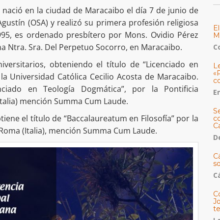
ació en la ciudad de Maracaibo el día 7 de junio de
gustín (OSA) y realizó su primera profesión religiosa
E
995, es ordenado presbítero por Mons. Ovidio Pérez
M
na Ntra. Sra. Del Perpetuo Socorro, en Maracaibo.
C
versitarios, obteniendo el título de “Licenciado en
L
«
la Universidad Católica Cecilio Acosta de Maracaibo.
c
iado en Teología Dogmática”, por la Pontificia
E
Italia) mención Summa Cum Laude.
S
iene el título de “Baccalaureatum en Filosofía” por la
co
C
e Roma (Italia), mención Summa Cum Laude.
De
C
so
C
C
J
t