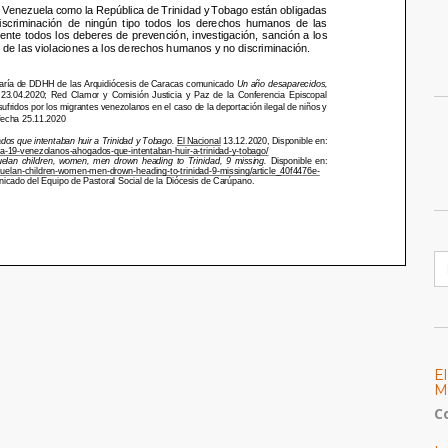
B
E
M
C