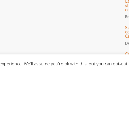
L
«
c
E
S
co
C
De
C
so
xperience. We'll assume you're ok with this, but you can opt-out 
C
C
J
t
L
C