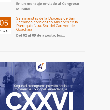
En un mensaje enviado al Congreso
Mundial...
Seminaristas de la Diócesis de San
05
Fernando comienzan Misiones en la
Parroquia Ntra. Sra. del Carmen de
Guachara
AGO
Del 02 al 09 de agosto, los...