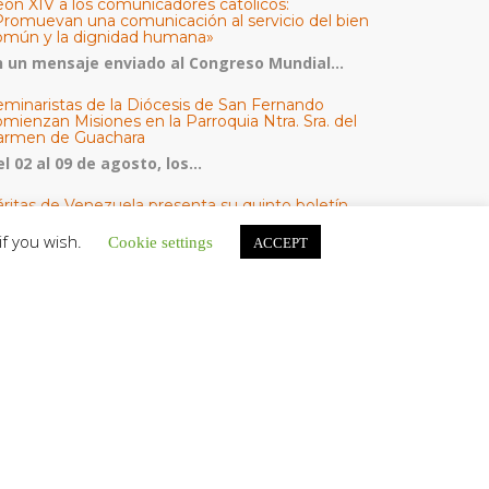
eón XIV a los comunicadores católicos:
Promuevan una comunicación al servicio del bien
omún y la dignidad humana»
n un mensaje enviado al Congreso Mundial...
eminaristas de la Diócesis de San Fernando
mienzan Misiones en la Parroquia Ntra. Sra. del
armen de Guachara
l 02 al 09 de agosto, los...
áritas de Venezuela presenta su quinto boletín
bre la atención a familias tras los terremotos
if you wish.
Cookie settings
ACCEPT
áritas de Venezuela publicó este martes 4...
omisión Episcopal de Vida Consagrada por la
ornada Pro Orantibus: La vida contemplativa,
estimonio de fe y esperanza en Venezuela
a Iglesia en Venezuela celebra este jueves...
ATEGORÍAS